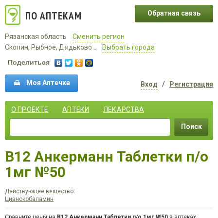
ПО АПТЕКАМ
Обратная связь
Рязанская область
Сменить регион
Скопин, Рыбное, Дядьково ...
Выбрать города
Поделиться
Моя Аптечка
Вход
/
Регистрация
О ПРОЕКТЕ
АПТЕКИ
ЛЕКАРСТВА
Поиск
B12 Анкерманн Таблетки п/о
1мг №50
Действующее вещество:
Цианокобаламин
Сравните цены на
B12 Анкерманн Таблетки п/о 1мг №50
в аптеках